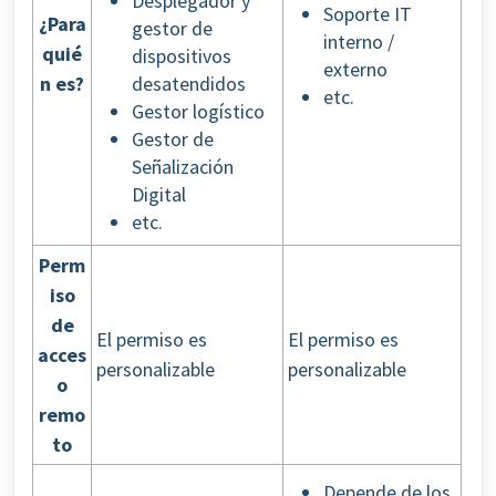
Desplegador y
Soporte IT
¿Para
gestor de
interno /
quié
dispositivos
externo
n es?
desatendidos
etc.
Gestor logístico
Gestor de
Señalización
Digital
etc.
Perm
iso
de
El permiso es
El permiso es
acces
personalizable
personalizable
o
remo
to
Depende de los