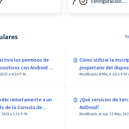
configuración
general Artículos
ulares
Ve
ctivo los permisos de
Cómo utilizar la inscri
spositivos con Android 13
propietario del dispos
Modificado el Vie, 3 Oct, 2025 a 4:33 P. M.
Modificado el Mie, 8 
eder remotamente a un
¿Qué servicios de terc
és de la Consola de
AirDroid?
Modificado el Vie, 18 Abr, 2025 a 1:51 P. M.
 AirDroid Business?