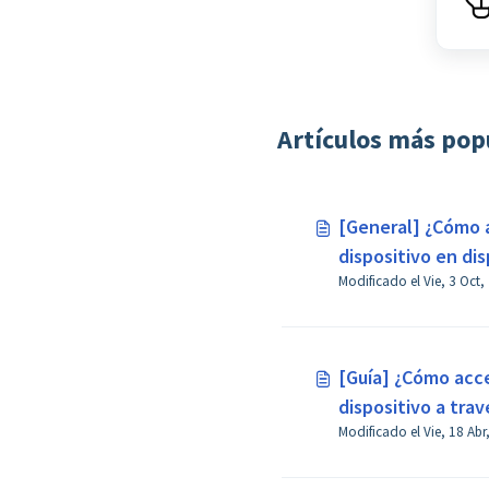
Artículos más pop
[General] ¿Cómo a
dispositivo en di
o superior?
[Guía] ¿Cómo acc
dispositivo a trav
Administración en