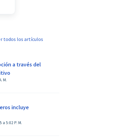
r todos los artículos
pción a través del
itivo
Jul a 9:39 A. M.
eros incluye
Modificado el Jue, 15 May, 2025 a 5:02 P. M.