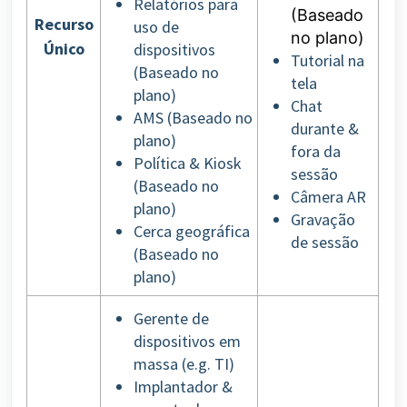
Relatórios para
(Baseado
Recurso
uso de
no plano)
Único
dispositivos
Tutorial na
(Baseado no
tela
plano)
Chat
AMS (Baseado no
durante &
plano)
fora da
Política & Kiosk
sessão
(Baseado no
Câmera AR
plano)
Gravação
Cerca geográfica
de sessão
(Baseado no
plano)
Gerente de
dispositivos em
massa (e.g. TI)
Implantador &