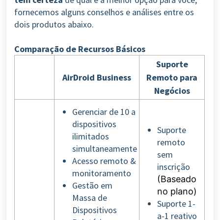
fornecemos alguns conselhos e análises entre os
dois produtos abaixo.
Comparação de Recursos Básicos
Suporte
AirDroid Business
Remoto para
Negócios
Gerenciar de 10 a
dispositivos
Suporte
ilimitados
remoto
simultaneamente
sem
Acesso remoto &
inscrição
monitoramento
(Baseado
Gestão em
no plano)
Massa de
Suporte 1-
Dispositivos
a-1 reativo