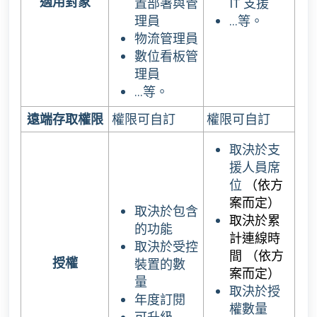
適用對象
置部署與管
IT 支援
理員
...等。
物流管理員
數位看板管
理員
...等。
遠端存取權限
權限可自訂
權限可自訂
取決於支
援人員席
位
（依方
案而定）
取決於包含
取決於累
的功能
計連線時
取決於受控
間
（依方
授權
裝置的數
案而定）
量
取決於授
年度訂閱
權數量