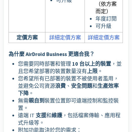
可升級
（依方案
而定）
年度訂閱
可升級
定價方案
詳細定價方案
詳細定價方案
為什麼 AirDroid Business 更適合我？
您需要同時部署和管理
10 台以上的裝置
，並
且您希望部署的裝置數量沒有
上限
。
您希望所有已部署的裝置不被使用者濫用，
並避免公司資源
浪費
、
安全
問題
和
生產效率
下降
。
無需
親自到
裝置位置即可遠端控制和監控裝
置。
遠端 IT
支援
和
維護
，包括檔案傳輸、應用程
式升級等。
附加功能取決於您的需求：