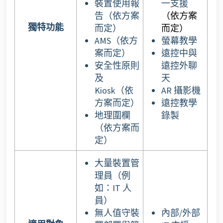
裝置使用報
一支援
告（依方案
（依方案
獨特功能
而定）
而定）
AMS（依方
螢幕教學
案而定）
遠控中與
安全性原則
遠控外聊
及
天
Kiosk（依
AR 攝影機
方案而定）
遠控教學
地理圍欄
錄製
（依方案而
定）
大量裝置管
理員（例
如：IT 人
員）
無人值守裝
內部/外部