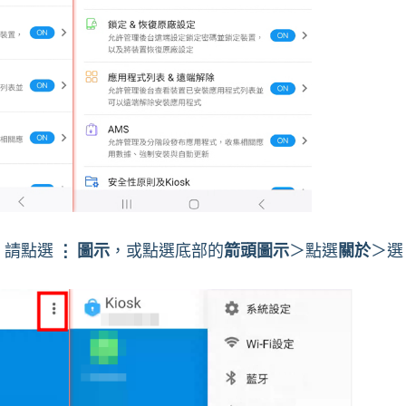
，請點選
⋮ 圖示
，或點選底部的
箭頭圖示
＞點選
關於
＞選