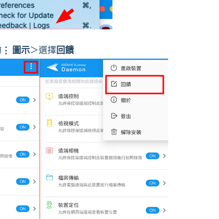
的
⋮ 圖示
＞選擇
回饋