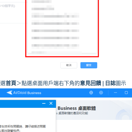
點選
首頁
＞點選桌面用戶端右下角的
意見回饋 | 日誌
圖示