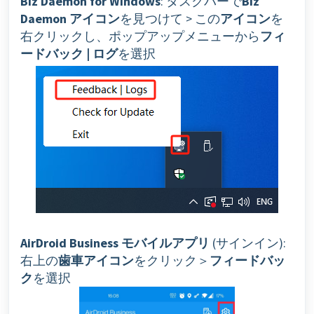
Biz Daemon for Windows
: タスクバーで
Biz
Daemon アイコン
を見つけて > この
アイコン
を
右クリックし、ポップアップメニューから
フィ
ードバック | ログ
を選択
AirDroid Business モバイルアプリ
(サインイン):
右上の
歯車アイコン
をクリック＞
フィードバッ
ク
を選択