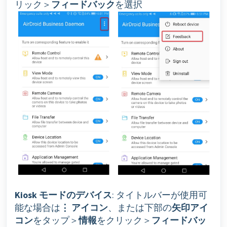
リック＞
フィードバック
を選択
Kiosk モードのデバイス
: タイトルバーが使用可
能な場合は
⋮ アイコン
、または下部の
矢印アイ
コン
をタップ＞
情報
をクリック＞
フィードバッ