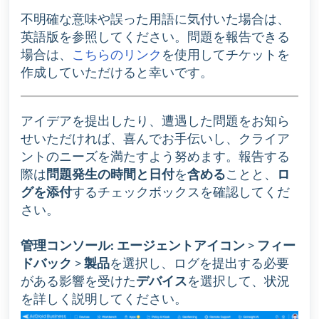
不明確な意味や誤った用語に気付いた場合は、
英語版を参照してください。問題を報告できる
場合は、
こちらのリンク
を使用してチケットを
作成していただけると幸いです。
アイデアを提出したり、遭遇した問題をお知ら
せいただければ、喜んでお手伝いし、クライア
ントのニーズを満たすよう努めます。報告する
際は
問題発生の
時間と日付
を
含める
ことと、
ロ
グを添付
するチェックボックスを確認してくだ
さい。
管理コンソール:
エージェントアイコン
>
フィー
ドバック
>
製品
を選択し、ログを提出する必要
がある影響を受けた
デバイス
を選択して、状況
を詳しく説明してください。