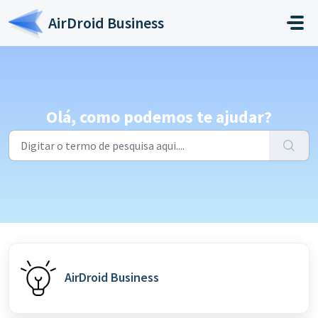
Ir para o conteúdo principal
AirDroid Business
Olá, como podemos te ajudar?
AirDroid Business