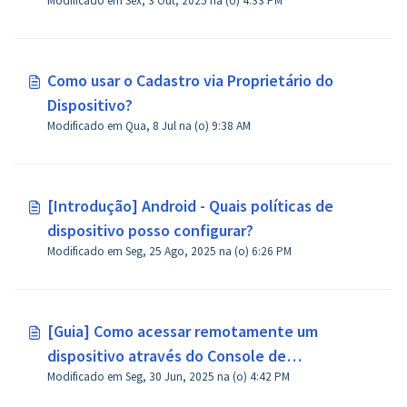
Modificado em Sex, 3 Out, 2025 na (o) 4:33 PM
superior?
Como usar o Cadastro via Proprietário do
Dispositivo?
Modificado em Qua, 8 Jul na (o) 9:38 AM
[Introdução] Android - Quais políticas de
dispositivo posso configurar?
Modificado em Seg, 25 Ago, 2025 na (o) 6:26 PM
[Guia] Como acessar remotamente um
dispositivo através do Console de
Modificado em Seg, 30 Jun, 2025 na (o) 4:42 PM
Administração no AirDroid Business?