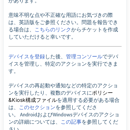
があります。
意味不明な点や不正確な用語にお気づきの際
は、英語版をご参照ください。問題を報告でき
る場合は、
こちらのリンク
からチケットを作成
していただけると幸いです。
デバイスを登録
した後、
管理コンソール
でデバ
イスを管理し、特定のアクションを実行できま
す。
デバイスの再起動や通知などの特定のアクショ
ンを実行したり、複数のデバイスに
ポリシー
を適用する必要がある場合
&Kiosk構成ファイル
は、
このセクション
を参照してくださ
い。
AndroidおよびWindowsデバイスのアクショ
ンの詳細については、
この記事
を参照してくだ
さい。