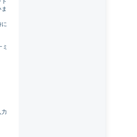
ット
いま
時に
イナミ
入力