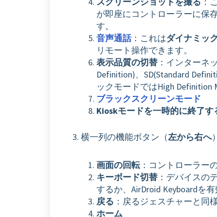
スクリーンショットを撮る
：
が即座にコントローラーに保
す。
音声通話
：これは
ダイナミッ
リモート操作できます。
表示品質の切替
：インターネッ
Definition)、SD(Standard 
ックモードではHigh Definition
ブラックスクリーンモード
Kioskモードを一時的に終了す
横一列の機能ボタン（
左から右へ
画面の回転
：コントローラー
キーボード切替
：デバイスの
するか、AirDroid Keyb
戻る
：戻るジェスチャーと同
ホーム