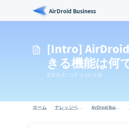
メインコンテンツに移動
AirDroid Business
[Intro] Ai
きる機能は何
変更日 木, 7 5月 で 4:11 午後
ホーム
ナレッジベース
AirDroid Business