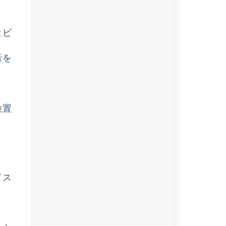
とビ
音を
位置
イス