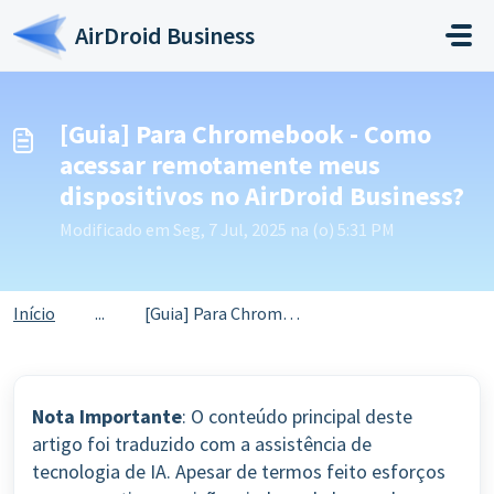
Ir para o conteúdo principal
AirDroid Business
[Guia] Para Chromebook - Como
acessar remotamente meus
dispositivos no AirDroid Business?
Modificado em Seg, 7 Jul, 2025 na (o) 5:31 PM
Início
...
[Guia] Para Chromebook - Como acessar remotamente meus di...
Nota Importante
: O conteúdo principal deste
artigo foi traduzido com a assistência de
tecnologia de IA. Apesar de termos feito esforços