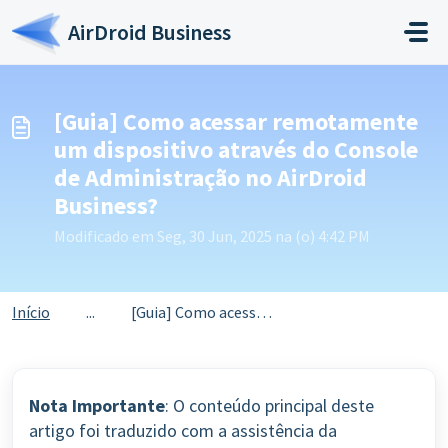
Ir para o conteúdo principal
AirDroid Business
[Guia] Como acessar remotamente
um dispositivo através do Console
de Administração no AirDroid
Business?
Modificado em Seg, 30 Jun, 2025 na (o) 4:42 PM
Início
...
[Guia] Como acessar remotamente um dispositivo através do...
Nota Importante
: O conteúdo principal deste
artigo foi traduzido com a assistência da