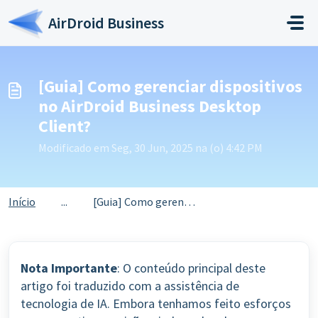
Ir para o conteúdo principal
AirDroid Business
[Guia] Como gerenciar dispositivos
no AirDroid Business Desktop
Client?
Modificado em Seg, 30 Jun, 2025 na (o) 4:42 PM
Início
...
[Guia] Como gerenciar dispositivos no AirDroid Business D...
Nota Importante
: O conteúdo principal deste
artigo foi traduzido com a assistência de
tecnologia de IA. Embora tenhamos feito esforços