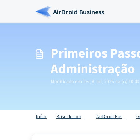
Ir para o conteúdo principal
AirDroid Business
Primeiros Pass
Administração
Modificado em Ter, 8 Jul, 2025 na (o) 10:4
Início
Base de conhecimento
AirDroid Business
Gu