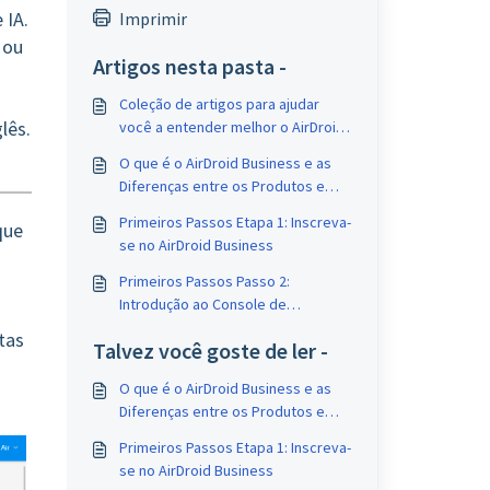
 IA.
Imprimir
 ou
Artigos nesta pasta -
Coleção de artigos para ajudar
lês.
você a entender melhor o AirDroid
Business e o Gerenciamento de
O que é o AirDroid Business e as
Dispositivos Móveis (MDM)
Diferenças entre os Produtos e
Aplicativos AirDroid?
Primeiros Passos Etapa 1: Inscreva-
que
se no AirDroid Business
Primeiros Passos Passo 2:
Introdução ao Console de
Administração
tas
Talvez você goste de ler -
O que é o AirDroid Business e as
Diferenças entre os Produtos e
Aplicativos AirDroid?
Primeiros Passos Etapa 1: Inscreva-
se no AirDroid Business