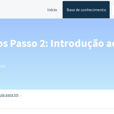
Início
Base de conhecimento
os Passo 2: Introdução a
0 AM
ia para iniciantes