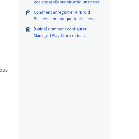
vos appareils sur AirDroid Business
Comment enregistrer AirDroid
Business en tant que fournisseur
de gestion de la mobilité
[Guide] Comment configurer
d'entreprise (EMM) ?
Managed Play Store et les
applications à partir de celui-ci sur
AirDroid Business ?
vous