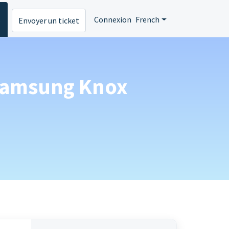
s
Connexion
French
Envoyer un ticket
 Samsung Knox