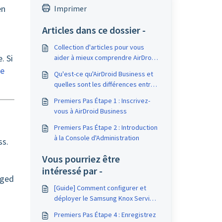
en
Imprimer
Articles dans ce dossier -
Collection d'articles pour vous
. Si
aider à mieux comprendre AirDroid
Business et la gestion des
ce
Qu'est-ce qu'AirDroid Business et
appareils mobiles (MDM)
quelles sont les différences entre
les produits et applications
Premiers Pas Étape 1 : Inscrivez-
AirDroid ?
vous à AirDroid Business
Premiers Pas Étape 2 : Introduction
à la Console d'Administration
ss.
Vous pourriez être
intéressé par -
aged
[Guide] Comment configurer et
déployer le Samsung Knox Service
Plugin (KSP) pour les appareils
Premiers Pas Étape 4 : Enregistrez
Samsung ?