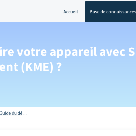
Accueil
Base de connaissance
re votre appareil avec
ent (KME) ?
Guide du débutant