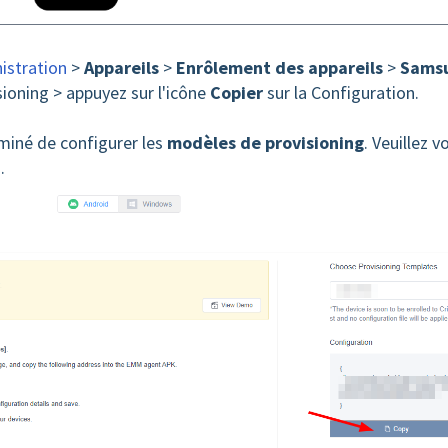
istration
>
Appareils
>
Enrôlement des appareils
>
Sams
ioning > appuyez sur l'icône
Copier
sur la Configuration.
rminé de configurer les
modèles de provisioning
. V
euillez v
.