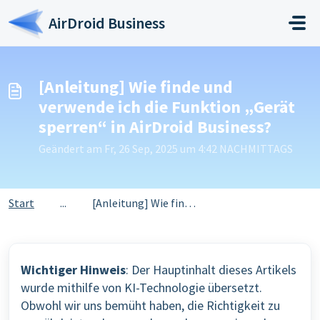
Zum hauptsächlichen Inhalt gehen
AirDroid Business
[Anleitung] Wie finde und
verwende ich die Funktion „Gerät
sperren“ in AirDroid Business?
Geändert am Fr, 26 Sep, 2025 um 4:42 NACHMITTAGS
Start
...
[Anleitung] Wie finde und verwende ich die Funktion „Gerä...
Wichtiger Hinweis
: Der Hauptinhalt dieses Artikels
wurde mithilfe von KI-Technologie übersetzt.
Obwohl wir uns bemüht haben, die Richtigkeit zu