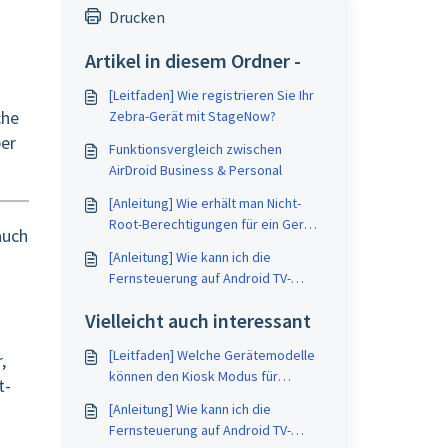
Drucken
Artikel in diesem Ordner -
[Leitfaden] Wie registrieren Sie Ihr
che
Zebra-Gerät mit StageNow?
ber
Funktionsvergleich zwischen
AirDroid Business & Personal
[Anleitung] Wie erhält man Nicht-
Root-Berechtigungen für ein Gerät
auch
auf AirDroid Business?
[Anleitung] Wie kann ich die
Fernsteuerung auf Android TV-
Geräten verwenden?
Vielleicht auch interessant
[Leitfaden] Welche Gerätemodelle
,
können den Kiosk Modus für
t-
AirDroid Business nicht nutzen?
[Anleitung] Wie kann ich die
Fernsteuerung auf Android TV-