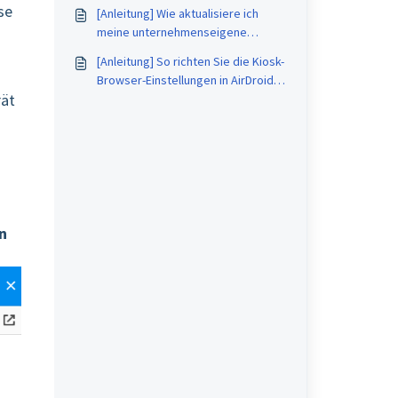
Geräten verwenden?
se
[Anleitung] Wie aktualisiere ich
meine unternehmenseigene
Anwendung auf AirDroid Business?
[Anleitung] So richten Sie die Kiosk-
Browser-Einstellungen in AirDroid
rät
Business ein
n