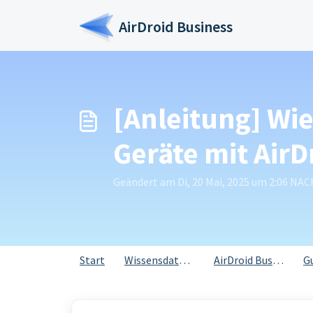
Zum hauptsächlichen Inhalt gehen
AirDroid Business
[Anleitung] Wi
Geräte mit AirD
Geändert am Di, 20 Mai, 2025 um 2:06 N
Start
Wissensdatenbank
AirDroid Business
G