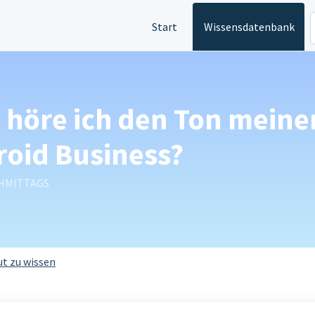
Start
Wissensdatenbank
e höre ich den Ton meine
roid Business?
ACHMITTAGS
ut zu wissen