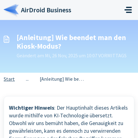
Zum hauptsächlichen Inhalt gehen
AirDroid Business
[Anleitung] Wie beendet man den
Kiosk-Modus?
Geändert am Mi, 26 Nov, 2025 um 10:07 VORMITTAGS
Start
...
[Anleitung] Wie beendet man den Kiosk-Modus?
Wichtiger Hinweis
: Der Hauptinhalt dieses Artikels
wurde mithilfe von KI-Technologie übersetzt.
Obwohl wir uns bemüht haben, die Genauigkeit zu
gewährleisten, kann es dennoch zu verwirrenden