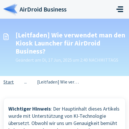
Zum hauptsächlichen Inhalt gehen
AirDroid Business
[Leitfaden] Wie verwendet man den
Kiosk Launcher für AirDroid
Business?
Geändert am Di, 17 Jun, 2025 um 2:40 NACHMITTAGS
Start
...
[Leitfaden] Wie verwendet man den Kiosk Launcher für AirD...
Wichtiger Hinweis
: Der Hauptinhalt dieses Artikels
wurde mit Unterstützung von KI-Technologie
übersetzt. Obwohl wir uns um Genauigkeit bemüht