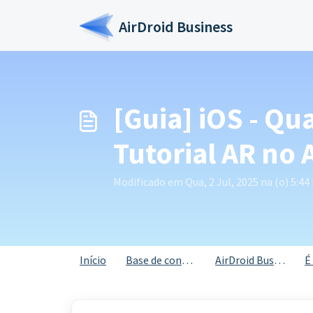
Ir para o conteúdo principal
AirDroid Business
[Guia] iOS - Q
Tutorial AR no
Modificado em Qua, 2 Jul, 2025 na (o) 5:44
Início
Base de conhecimento
AirDroid Business
É