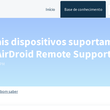
Início
Base de conhecimento
uais dispositivos suport
 AirDroid Remote Support
 PM
 bom saber