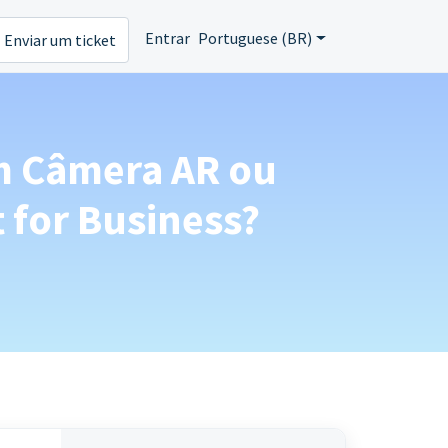
Entrar
Portuguese (BR)
Enviar um ticket
am Câmera AR ou
 for Business?