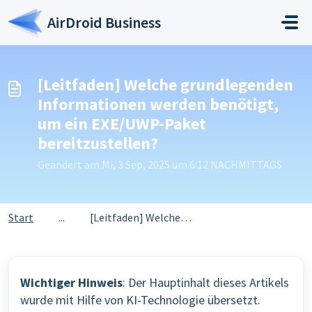
Zum hauptsächlichen Inhalt gehen
AirDroid Business
[Leitfaden] Welche grundlegenden
Informationen werden benötigt,
um ein EXE/UWP-Paket
bereitzustellen?
Geändert am Mi, 3 Sep, 2025 um 6:12 NACHMITTAGS
Start
...
[Leitfaden] Welche grundlegenden Informationen werden ben...
Wichtiger Hinweis
: Der Hauptinhalt dieses Artikels
wurde mit Hilfe von KI-Technologie übersetzt.