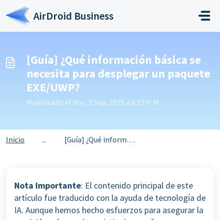
Saltar al contenido principal
AirDroid Business
[Guía] ¿Qué información básica se
necesita para desplegar un paquete
EXE/UWP?
Modificado el Mie, 3 Sep, 2025 a 6:13 P. M.
Inicio
...
[Guía] ¿Qué información básica se necesita para desplegar...
Nota Importante
: El contenido principal de este
artículo fue traducido con la ayuda de tecnología de
IA. Aunque hemos hecho esfuerzos para asegurar la