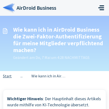
Zum hauptsächlichen Inhalt gehen
AirDroid Business
Wie kann ich in AirDroid Business
die Zwei-Faktor-Authentifizierung
für meine Mitglieder verpflichtend
machen?
Geändert am Do, 7 Mai um 4:28 NACHMITTAGS
Start
...
Wie kann ich in AirDroid Business die Zwei-Faktor-Authent...
Wichtiger Hinweis
: Der Hauptinhalt dieses Artikels
wurde mithilfe von KI-Technologie übersetzt.