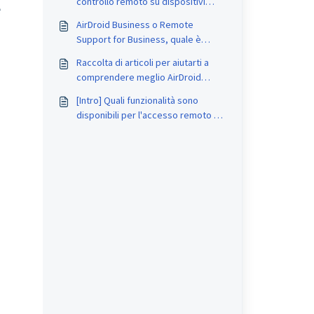
controllo remoto su dispositivi
e
Android TV?
AirDroid Business o Remote
Support for Business, quale è
meglio per me?
Raccolta di articoli per aiutarti a
comprendere meglio AirDroid
Business e la Gestione dei
[Intro] Quali funzionalità sono
dispositivi mobili (MDM)
disponibili per l'accesso remoto su
AirDroid Business?