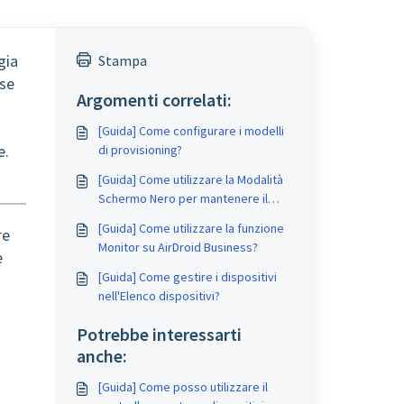
gia
Stampa
use
Argomenti correlati:
[Guida] Come configurare i modelli
e.
di provisioning?
[Guida] Come utilizzare la Modalità
Schermo Nero per mantenere il
dispositivo remoto durante il
[Guida] Come utilizzare la funzione
re
Controllo Remoto?
Monitor su AirDroid Business?
e
[Guida] Come gestire i dispositivi
nell'Elenco dispositivi?
Potrebbe interessarti
anche:
[Guida] Come posso utilizzare il