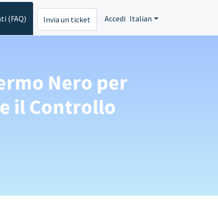
ti (FAQ)
Accedi
Italian
Invia un ticket
hermo Nero per
 il Controllo