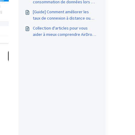
consommation de données lors de
l'accès à distance à l'appareil sur
[Guide] Comment améliorer les
AirDroid Business ?
taux de connexion à distance ou
résoudre les problèmes de
Collection d'articles pour vous
latence ?
aider à mieux comprendre AirDroid
Business et la gestion des
appareils mobiles (MDM)