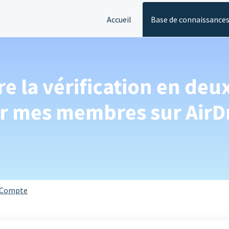
Accueil
Base de connaissance
 la vérification en deu
ur mes membres sur AirDr
Compte