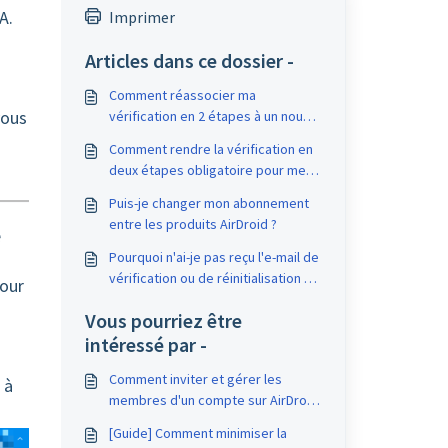
A.
Imprimer
Articles dans ce dossier -
Comment réassocier ma
vous
vérification en 2 étapes à un nouvel
appareil sur AirDroid Business ?
Comment rendre la vérification en
deux étapes obligatoire pour mes
membres sur AirDroid Business ?
Puis-je changer mon abonnement
entre les produits AirDroid ?
e
Pourquoi n'ai-je pas reçu l'e-mail de
vérification ou de réinitialisation de
pour
AirDroid Business ?
Vous pourriez être
intéressé par -
Comment inviter et gérer les
 à
membres d'un compte sur AirDroid
Business ?
[Guide] Comment minimiser la