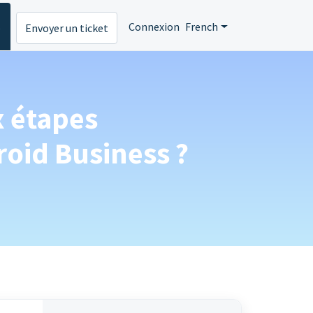
s
Connexion
French
Envoyer un ticket
x étapes
oid Business ?