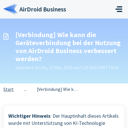
Zum hauptsächlichen Inhalt gehen
AirDroid Business
[Verbindung] Wie kann die
Geräteverbindung bei der Nutzung
von AirDroid Business verbessert
werden?
Geändert am Do, 15 Mai, 2025 um 5:29 NACHMITTAGS
Start
...
[Verbindung] Wie kann die Geräteverbindung bei der Nutzun...
Wichtiger Hinweis
: Der Hauptinhalt dieses Artikels
wurde mit Unterstützung von KI-Technologie