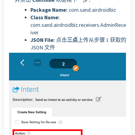
Package Name:
com.sand.airdroidbiz
Class Name:
com.sand.airdroidbiz.receivers.AdminRece
iver
JSON File:
点击
三点
上传从步骤 1 获取的
JSON 文件