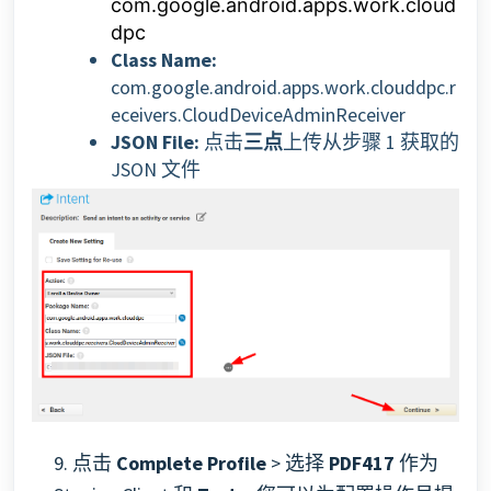
com.google.android.apps.work.cloud
dpc
Class Name:
com.google.android.apps.work.clouddpc.r
eceivers.CloudDeviceAdminReceiver
JSON File:
点击
三点
上传从步骤 1 获取的
JSON 文件
9. 点击
Complete Profile
> 选择
PDF417
作为