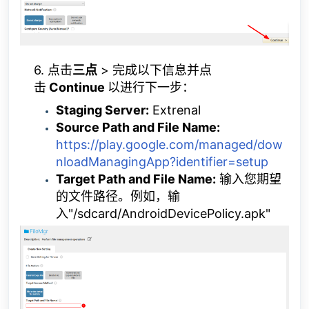
6. 点击
三点
> 完成以下信息并点
击
Continue
以进行下一步：
Staging Server:
Extrenal
Source Path and File Name:
https://play.google.com/managed/dow
nloadManagingApp?identifier=setup
Target Path and File Name:
输入您期望
的文件路径。例如，输
入"/sdcard/AndroidDevicePolicy.apk"