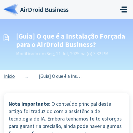
Ir para o conteúdo principal
AirDroid Business
[Guia] O que é a Instalação Forçada
para o AirDroid Business?
Modificado em Seg, 21 Jul, 2025 na (o) 3:32 PM
Início
...
[Guia] O que é a Instalação Forçada para o AirDroid Busin...
Nota Importante
: O conteúdo principal deste
artigo foi traduzido com a assistência de
tecnologia de IA. Embora tenhamos feito esforços
para garantir a precisão, ainda pode haver algumas