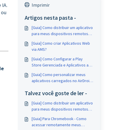
 IA.
Imprimir
 ou
Artigos nesta pasta -
[Guia] Como distribuir um aplicativo
para meus dispositivos remotos
no AirDroid Business?
[Guia] Como criar Aplicativos Web
via AMS?
[Guia] Como Configurar a Play
Store Gerenciada e Aplicativos a
de
partir dela no AirDroid Business?
[Guia] Como personalizar meus
aplicativos carregados no AirDroid
Business?
Talvez você goste de ler -
[Guia] Como distribuir um aplicativo
para meus dispositivos remotos
no AirDroid Business?
[Guia] Para Chromebook - Como
acessar remotamente meus