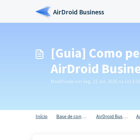
Ir para o conteúdo principal
AirDroid Business
[Guia] Como pe
AirDroid Busin
Modificado em Seg, 21 Jul, 2025 na (o) 3:3
Início
Base de conhecimento
AirDroid Business
A