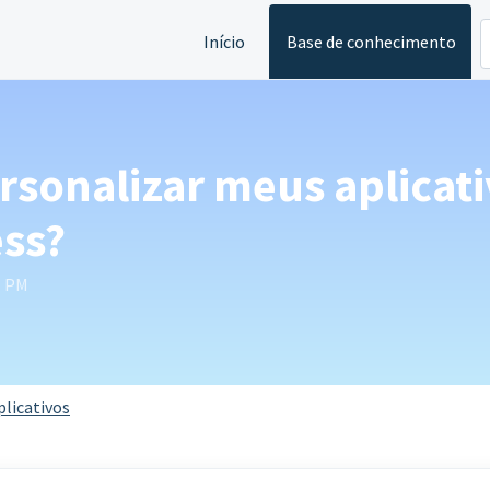
Início
Base de conhecimento
rsonalizar meus aplicat
ess?
1 PM
plicativos