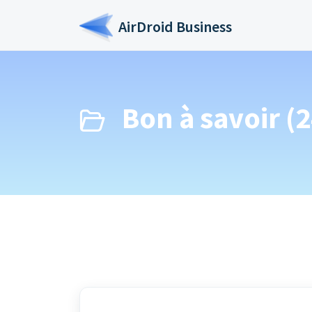
Passer au contenu principal
AirDroid Business
Bon à savoir (2