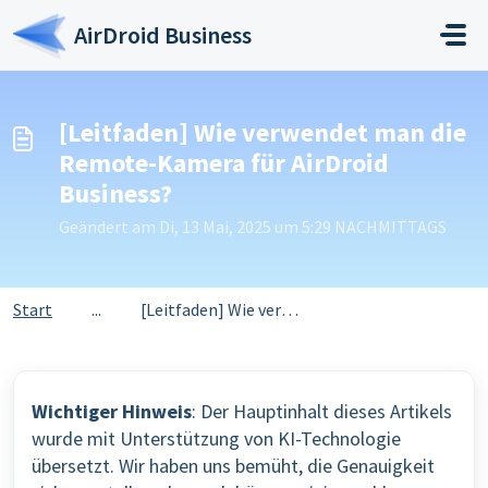
Zum hauptsächlichen Inhalt gehen
AirDroid Business
[Leitfaden] Wie verwendet man die
Remote-Kamera für AirDroid
Business?
Geändert am Di, 13 Mai, 2025 um 5:29 NACHMITTAGS
Start
...
[Leitfaden] Wie verwendet man die Remote-Kamera für AirDr...
Wichtiger Hinweis
: Der Hauptinhalt dieses Artikels
wurde mit Unterstützung von KI-Technologie
übersetzt. Wir haben uns bemüht, die Genauigkeit