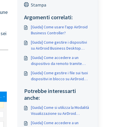
Stampa
cune
Argomenti correlati:
[Guida] Come usare l'app AirDroid
 sei
Business Controller?
[Guida] Come gestire i dispositivi
su AirDroid Business Desktop
Client?
[Guida] Come accedere a un
dispositivo da remoto tramite
Admin Console su AirDroid
[Guida] Come gestire i file sui tuoi
Business?
dispositivi in blocco su AirDroid
Business?
Potrebbe interessarti
anche:
[Guida] Come si utilizza la Modalità
Visualizzazione su AirDroid
Business?
[Guida] Come accedere a un