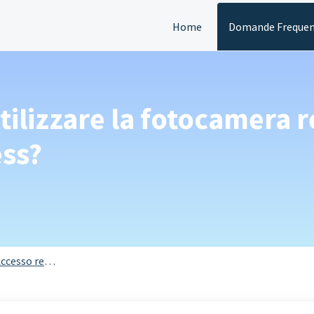
Home
Domande Frequen
tilizzare la fotocamera 
ess?
ccesso remoto