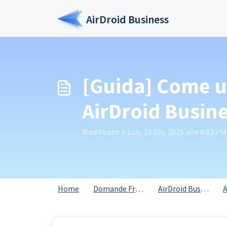
Salta al contenuto principale
AirDroid Business
[Guida] Come u
AirDroid Busin
Modificato il Lun, 23 Giu, 2025 alle 6:03 PM
Home
Domande Frequenti (FAQ)
AirDroid Business
A