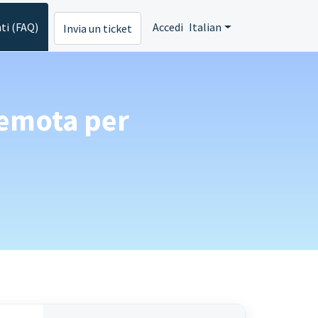
ti (FAQ)
Accedi
Italian
Invia un ticket
remota per