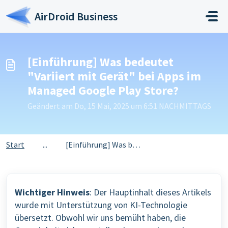
Zum hauptsächlichen Inhalt gehen
AirDroid Business
[Einführung] Was bedeutet
"Variiert mit Gerät" bei Apps im
Managed Google Play Store?
Geändert am Do, 15 Mai, 2025 um 6:51 NACHMITTAGS
Start
...
[Einführung] Was bedeutet "Variiert mit Gerät" ...
Wichtiger Hinweis
: Der Hauptinhalt dieses Artikels
wurde mit Unterstützung von KI-Technologie
übersetzt. Obwohl wir uns bemüht haben, die