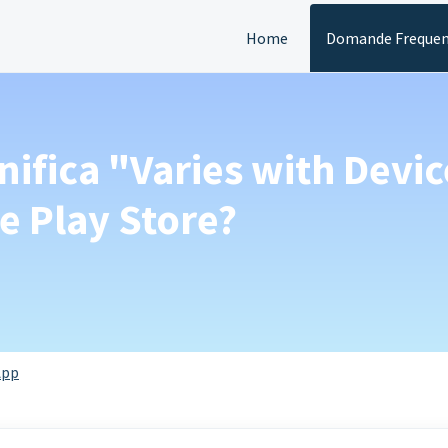
Home
Domande Frequen
nifica "Varies with Devic
 Play Store?
App