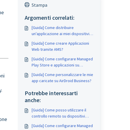
Stampa
ne
Argomenti correlati:
[Guida] Come distribuire
un'applicazione ai miei dispositivi
remoti su AirDroid Business?
[Guida] Come creare Applicazioni
Web tramite AMS?
[Guida] Come configurare Managed
Play Store e applicazioni su
AirDroid Business?
[Guida] Come personalizzare le mie
oni
app caricate su AirDroid Business?
y.
Potrebbe interessarti
anche:
[Guida] Come posso utilizzare il
controllo remoto su dispositivi
ione
Android TV?
[Guida] Come configurare Managed