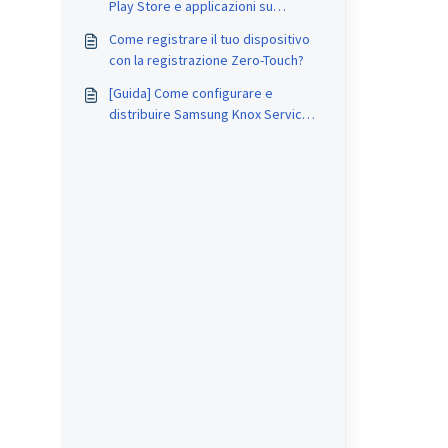
Play Store e applicazioni su
AirDroid Business?
Come registrare il tuo dispositivo
con la registrazione Zero-Touch?
[Guida] Come configurare e
distribuire Samsung Knox Service
Plugin (KSP) per dispositivi
Samsung?