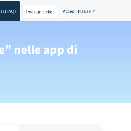
ti (FAQ)
Accedi
Italian
Invia un ticket
e" nelle app di