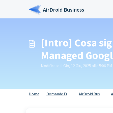
Salta al contenuto principale
AirDroid Business
[Intro] Cosa sig
Managed Google
Modificato il Gio, 12 Giu, 2025 alle 5:06 PM
Home
Domande Frequenti (FAQ)
AirDroid Business