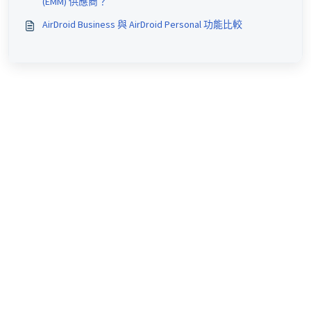
(EMM) 供應商？
AirDroid Business 與 AirDroid Personal 功能比較