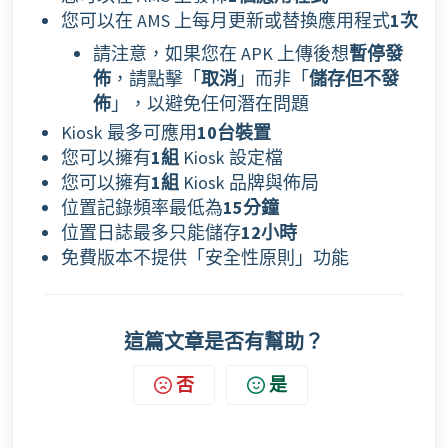
您可以在 AMS 上每月更新或替換應用程式
1次
請注意，如果您在 APK 上傳後想
暫停發
佈
，請點擊「
取消
」而非「
儲存但不發
佈
」，以避免任何潛在問題
Kiosk 最多可應用
10台裝置
您可以擁有
1組
Kiosk 設定檔
您可以擁有
1組
Kiosk
品牌與佈局
位置記錄頻率最低為
15分鐘
位置日誌最多只能儲存
12小時
免費版本不提供「安全性原則」功能
這篇文章是否有幫助？
否
是