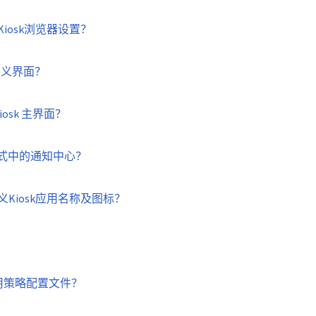
设置Kiosk浏览器设置？
自定义界面？
 Kiosk 主界面？
k模式中的通知中心？
上自定义Kiosk应用名称及图标？
和使用策略配置文件？