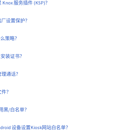
ox 服务插件 (KSP)？
复出厂设置保护？
什么策略？
上安装证书？
管理通话？
文件？
s的应用黑/白名单？
为 Android 设备设置Kiosk网站白名单？