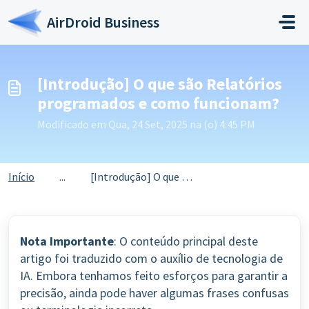
Ir para o conteúdo principal
AirDroid Business
[Introdução] O que são Relatórios
programados e como funcionam?
Modificado em Qua, 24 Set, 2025 na (o) 4:45 PM
Início
...
[Introdução] O que são Relatórios programados e como func...
Nota Importante
: O conteúdo principal deste
artigo foi traduzido com o auxílio de tecnologia de
IA. Embora tenhamos feito esforços para garantir a
precisão, ainda pode haver algumas frases confusas