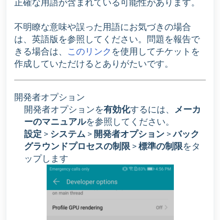
正確な用語が含まれている可能性があります。
不明瞭な意味や誤った用語にお気づきの場合
は、英語版を参照してください。問題を報告で
きる場合は、
このリンク
を使用してチケットを
作成していただけるとありがたいです。
開発者オプション
開発者オプションを
有効化
するには、
メーカ
ーのマニュアル
を参照してください。
設定
>
システム
>
開発者オプション
>
バック
グラウンドプロセスの制限
>
標準の制限
をタ
ップします