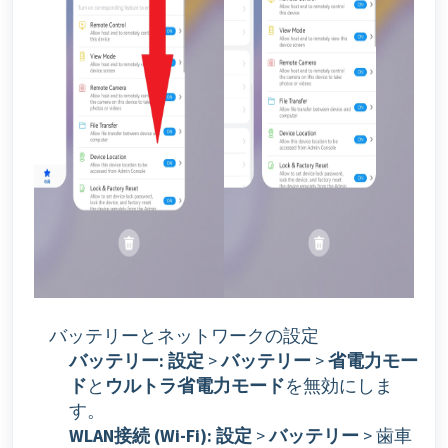
バッテリーとネットワークの設定
バッテリー:
設定
>
バッテリー
>
省電力モー
ド
と
ウルトラ省電力モード
を無効にしま
す。
WLAN接続 (Wi-Fi):
設定
>
バッテリー
> 歯車