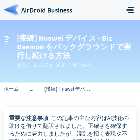
メインコンテンツに移動
AirDroid Business
[接続] Huawei デバイス - Biz
Daemon をバックグラウンドで実
行し続ける方法
変更日 木, 22 5月, 2025 で 4:42 午後
ホーム
...
[接続] Huawei デバイス - Biz Daemon をバックグラウンドで実行し続ける方法
重要な注意事項
: この記事の主な内容はAI技術の
助けを借りて翻訳されました。正確さを確保す
るために努力しましたが、混乱を招く表現や不