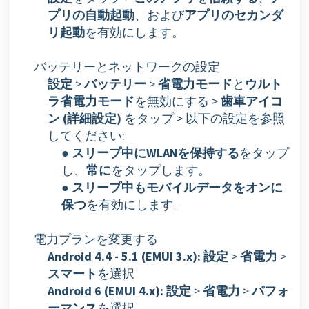
プリの自動起動
、および
アプリのセカンダ
リ起動
を有効にします。
バッテリーとネットワークの設定
設定
>
バッテリー
>
省電力モード
と
ウルト
ラ省電力モード
を無効にする >
歯車アイコ
ン (詳細設定)
をタップ > 以下の設定を参照
してください:
●
スリープ中にWLANを保持する
をタップ
し、
常に
をタップします。
●
スリープ中もモバイルデータをオンに
保つ
を有効にします。
電力プランを変更する
Android 4.4 - 5.1 (EMUI 3.x):
設定
>
省電力
>
スマート
を選択
Android 6 (EMUI 4.x):
設定
>
省電力
>
パフォ
ーマンス
を選択