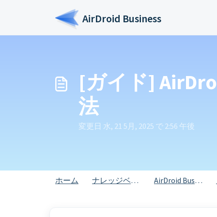
メインコンテンツに移動
AirDroid Business
[ガイド] AirD
法
変更日 水, 21 5月, 2025 で 2:56 午後
ホーム
ナレッジベース
AirDroid Business