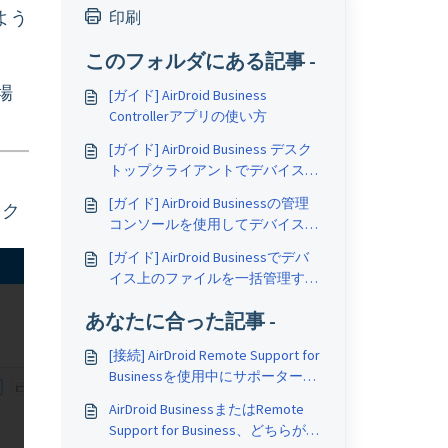
よう
印刷
このフォルダにある記事 -
場
[ガイド] AirDroid Business
Controllerアプリの使い方
[ガイド] AirDroid Business デスク
トップクライアントでデバイスを
管理する方法
[ガイド] AirDroid Businessの管理
をク
コンソールを使用してデバイスに
リモートアクセスする方法
[ガイド] AirDroid Businessでデバ
イス上のファイルを一括管理する
方法
あなたに合った記事 -
[接続] AirDroid Remote Support for
Businessを使用中にサポーターへ
の接続に失敗しました
AirDroid BusinessまたはRemote
Support for Business、どちらが私