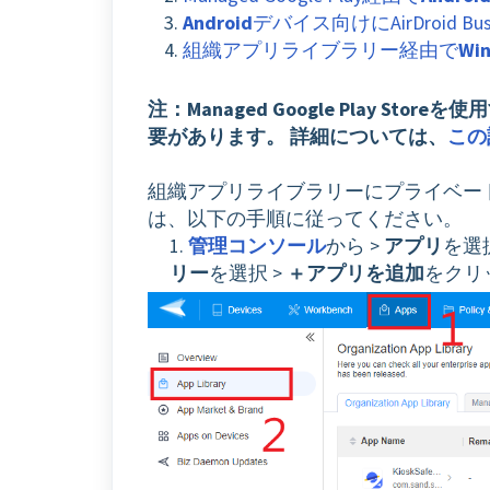
Android
デバイス向けにAirDroid 
組織アプリライブラリー経由で
Wi
注：Managed Google Play Store
要があります。
詳細については、
この
組織アプリライブラリーにプライベー
は、以下の手順に従ってください。
1.
管理コンソール
から >
アプリ
を選択
リー
を選択 >
＋アプリを追加
をクリ