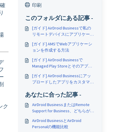
を確
印刷
り
このフォルダにある記事 -
[ガイド] AirDroid Businessで私の
場
リモートデバイスにアプリケーシ
ョンをリリースする方法
[ガイド] AMSでWebアプリケーシ
ョンを作成する方法
[ガイド] AirDroid Businessで
デ
Managed Play Storeとそのアプリ
フ
ケーションを設定する方法
[ガイド] AirDroid Businessにアッ
ー
プロードしたアプリをカスタマイ
削
ズする方法
あなたに合った記事 -
AirDroid BusinessまたはRemote
ンク
Support for Business、どちらが私
にとってより良いですか？
AirDroid BusinessとAirDroid
Personalの機能比較