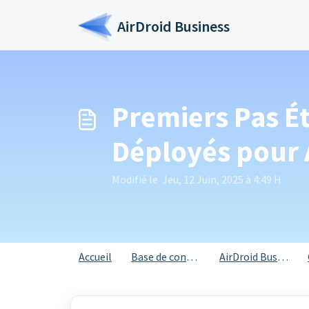
Passer au contenu principal
AirDroid Business
Premiers Pas Ét
Déployés pour 
Modifié le Jeu, 12 Juin, 2025 à 4:49 H
Accueil
Base de connaissances
AirDroid Business