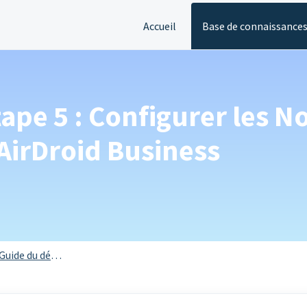
Accueil
Base de connaissance
ape 5 : Configurer les 
AirDroid Business
Guide du débutant