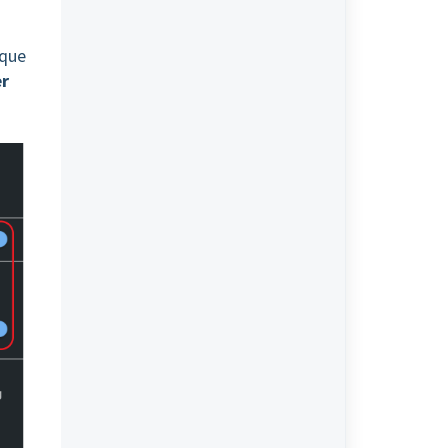
 que
er