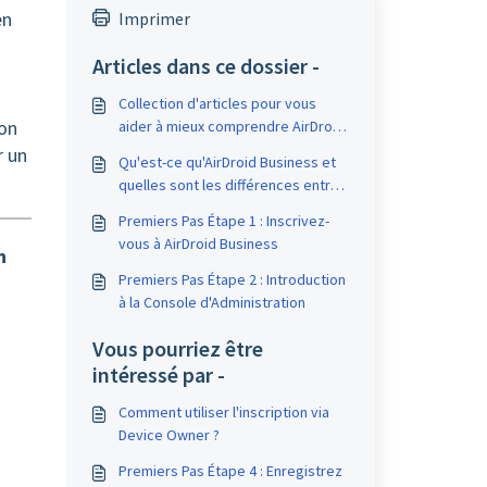
en
Imprimer
Articles dans ce dossier -
Collection d'articles pour vous
ion
aider à mieux comprendre AirDroid
Business et la gestion des
r un
Qu'est-ce qu'AirDroid Business et
appareils mobiles (MDM)
quelles sont les différences entre
les produits et applications
Premiers Pas Étape 1 : Inscrivez-
AirDroid ?
vous à AirDroid Business
n
Premiers Pas Étape 2 : Introduction
à la Console d'Administration
Vous pourriez être
intéressé par -
Comment utiliser l'inscription via
Device Owner ?
Premiers Pas Étape 4 : Enregistrez