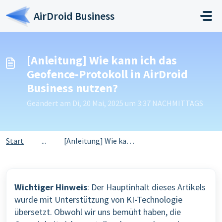
Zum hauptsächlichen Inhalt gehen
AirDroid Business
[Anleitung] Wie kann ich das
Geofence-Protokoll in AirDroid
Business nutzen?
Geändert am Di, 20 Mai, 2025 um 3:37 NACHMITTAGS
Start
...
[Anleitung] Wie kann ich das Geofence-Protokoll in AirDro...
Wichtiger Hinweis
: Der Hauptinhalt dieses Artikels
wurde mit Unterstützung von KI-Technologie
übersetzt. Obwohl wir uns bemüht haben, die