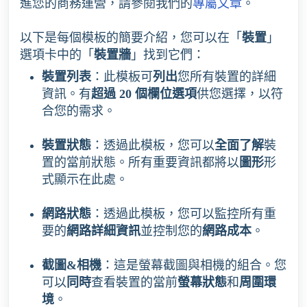
進您的商務運營，請參閱我們的
專屬文章
。
以下是每個模板的簡要介紹，您可以在「
裝置
」
選項卡中的「
裝置牆
」找到它們：
裝置列表
：此模板可
列出
您所有裝置的詳細
資訊。有
超過 20 個欄位選項
供您選擇，以符
合您的需求。
裝置狀態
：透過此模板，您可以
全面了解
裝
置的當前狀態。所有重要資訊都將以
圖形
形
式顯示在此處。
網路狀態
：透過此模板，您可以監控所有重
要的
網路詳細資訊
並控制您的
網路成本
。
截圖&相機
：這是螢幕截圖與相機的組合。您
可以
同時
查看裝置的當前
螢幕狀態
和
周圍環
境
。