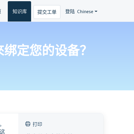
页
知识库
登陆
Chinese
提交工单
) 注册來绑定您的设备？
。
打印
这