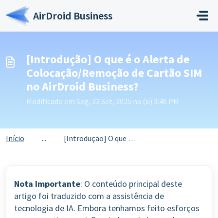
Ir para o conteúdo principal
AirDroid Business
[Introdução] O que é o Alerta de
Colocação/Remoção de Cartão SIM
no AirDroid Business?
Modificado em Seg, 22 Set, 2025 na (o) 3:46 PM
Início
...
[Introdução] O que é o Alerta de Colocação/Remoção de Car...
Nota Importante
: O conteúdo principal deste
artigo foi traduzido com a assistência de
tecnologia de IA. Embora tenhamos feito esforços