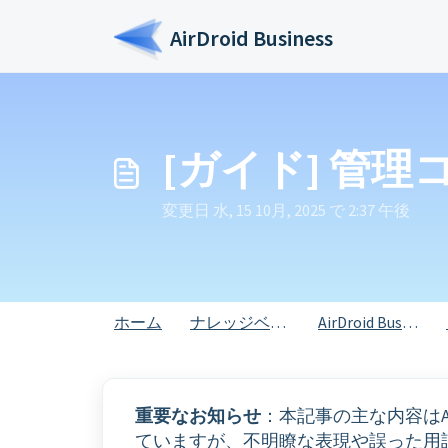
メインコンテンツに移動
AirDroid Business
[ガイド] 管
変更日 水, 15 10月, 2025 で 2:37 午後
ホーム
ナレッジベース
AirDroid Business
重要なお知らせ
：本記事の主な内容は
ていますが、不明瞭な表現や誤った用