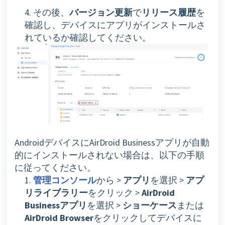
4. その後、
バージョン更新
で
リリース履歴
を
確認し、デバイスにアプリがインストールさ
れているか確認してください。
AndroidデバイスにAirDroid Businessアプリが自動
的にインストールされない場合は、以下の手順
に従ってください。
1.
管理コンソール
から >
アプリ
を選択 >
アプ
リライブラリー
をクリック >
AirDroid
Businessアプリ
を選択 >
ショーケース
または
AirDroid Browser
をクリックしてデバイスに