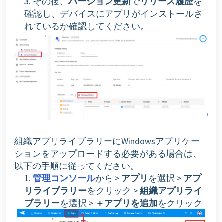
3. その後、
バージョン更新
で
リリース履歴
を
確認し、デバイスにアプリがインストールさ
れているか確認してください。
組織アプリライブラリーにWindowsアプリケー
ションをアップロードする必要がある場合は、
以下の手順に従ってください。
1.
管理コンソール
から >
アプリ
を選択 >
アプ
リライブラリー
をクリック >
組織アプリライ
ブラリー
を選択 >
＋アプリを追加
をクリック