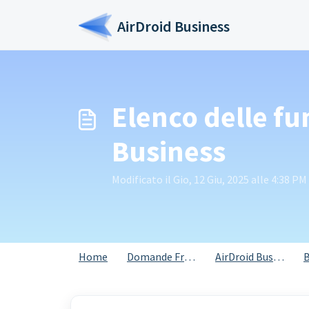
Salta al contenuto principale
AirDroid Business
Elenco delle fu
Business
Modificato il Gio, 12 Giu, 2025 alle 4:38 PM
Home
Domande Frequenti (FAQ)
AirDroid Business
B