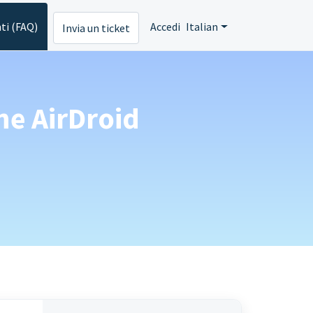
ti (FAQ)
Accedi
Italian
Invia un ticket
ne AirDroid