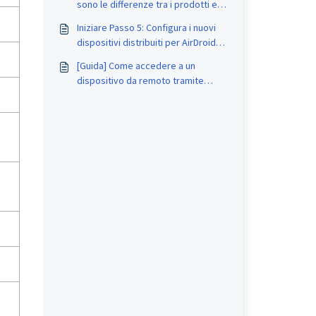
sono le differenze tra i prodotti e
le applicazioni AirDroid?
Iniziare Passo 5: Configura i nuovi
dispositivi distribuiti per AirDroid
Business
[Guida] Come accedere a un
dispositivo da remoto tramite
Admin Console su AirDroid
Business?