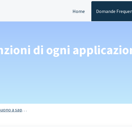
Home
Domande Frequen
nzioni di ogni applicazio
uono a sapersi