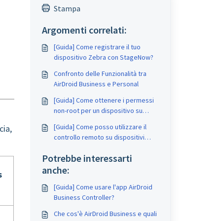
Stampa
i
Argomenti correlati:
[Guida] Come registrare il tuo
dispositivo Zebra con StageNow?
Confronto delle Funzionalità tra
AirDroid Business e Personal
[Guida] Come ottenere i permessi
non-root per un dispositivo su
AirDroid Business?
[Guida] Come posso utilizzare il
cia,
controllo remoto su dispositivi
Android TV?
Potrebbe interessarti
anche:
s
[Guida] Come usare l'app AirDroid
Business Controller?
Che cos'è AirDroid Business e quali