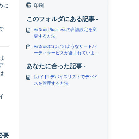
めに
印刷
このフォルダにある記事 -
で
AirDroid Businessの言語設定を変
更する方法
AirDroidにはどのようなサードパ
ーティサービスが含まれています
は
か？
ア
あなたに合った記事 -
は
[ガイド] デバイスリストでデバイ
スを管理する方法
イ
必要