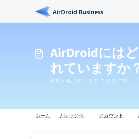
メインコンテンツに移動
AirDroid Business
AirDroi
れていますか
変更日 金, 23 5月, 2025 で 11:33 午前
ホーム
ナレッジベース
アカウントと一般設定の記事