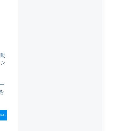
移動
ャン
ー
を