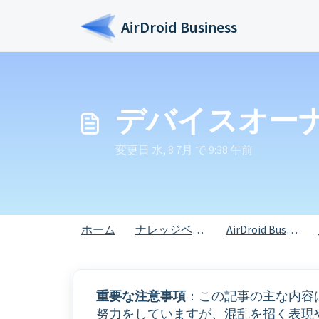
メインコンテンツに移動
AirDroid Business
デバイスオー
変更日 水, 8 7月 で 9:38 午前
ホーム
ナレッジベース
AirDroid Business
重要な注意事項
：この記事の主な内容
努力をしていますが、混乱を招く表現