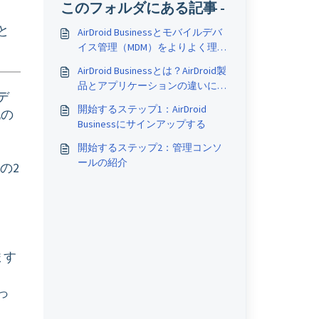
このフォルダにある記事 -
と
AirDroid Businessとモバイルデバ
イス管理（MDM）をよりよく理解
するための記事集
AirDroid Businessとは？AirDroid製
品とアプリケーションの違いにつ
デ
いて
開始するステップ1：AirDroid
他の
Businessにサインアップする
開始するステップ2：管理コンソ
ールの紹介
の2
ます
っ