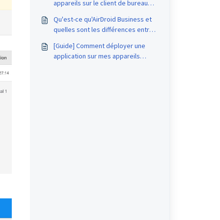
appareils sur le client de bureau
AirDroid Business ?
Qu'est-ce qu'AirDroid Business et
quelles sont les différences entre
les produits et applications
[Guide] Comment déployer une
AirDroid ?
application sur mes appareils
distants avec AirDroid Business ?