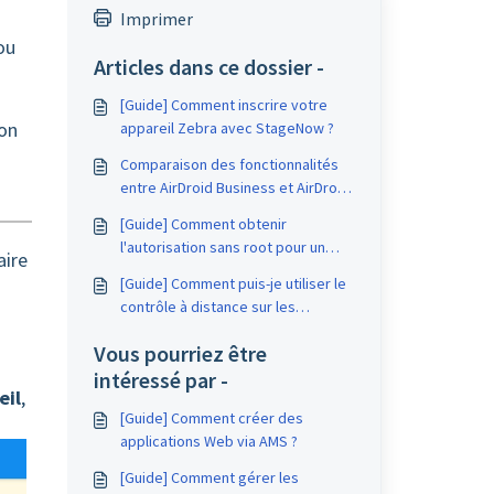
n
Imprimer
ou
Articles dans ce dossier -
[Guide] Comment inscrire votre
ion
appareil Zebra avec StageNow ?
Comparaison des fonctionnalités
entre AirDroid Business et AirDroid
Personal
[Guide] Comment obtenir
l'autorisation sans root pour un
aire
appareil sur AirDroid Business ?
[Guide] Comment puis-je utiliser le
contrôle à distance sur les
appareils Android TV ?
Vous pourriez être
intéressé par -
eil
,
[Guide] Comment créer des
applications Web via AMS ?
[Guide] Comment gérer les