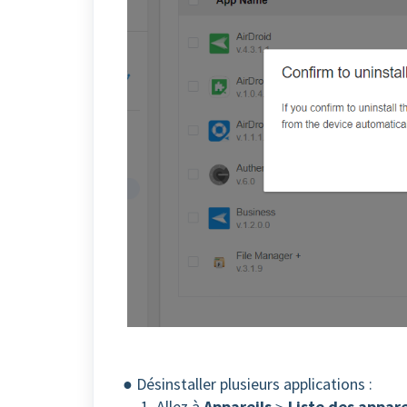
● Désinstaller plusieurs applications :
1. Allez à
Appareils
＞
Liste des appare