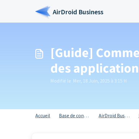
Passer au contenu principal
AirDroid Business
[Guide] Commen
des application
Modifié le Mer, 18 Juin, 2025 à 3:15 H
Accueil
Base de connaissances
AirDroid Business