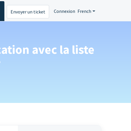
s
Connexion
French
Envoyer un ticket
ion avec la liste
?