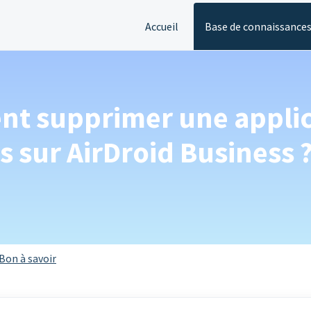
Accueil
Base de connaissance
t supprimer une applicat
s sur AirDroid Business 
Bon à savoir